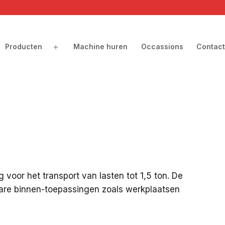
Producten
Machine huren
Occassions
Contact
en
Open
nu
menu
g voor het transport van lasten tot 1,5 ton. De
elzware binnen-toepassingen zoals werkplaatsen