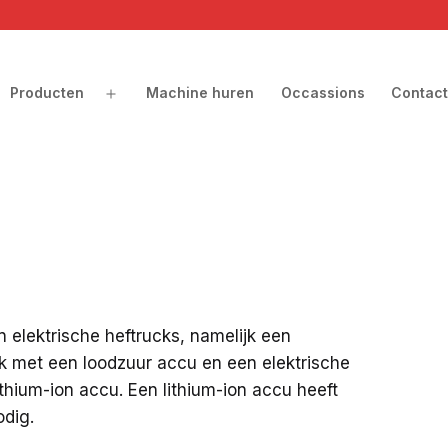
Producten
Machine huren
Occassions
Contact
en
Open
nu
menu
n elektrische heftrucks, namelijk een
ck met een loodzuur accu en een elektrische
ithium-ion accu. Een lithium-ion accu heeft
dig.