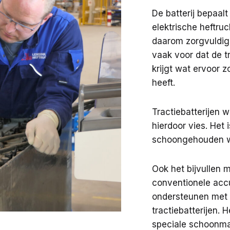
De batterij bepaalt
elektrische heftru
daarom zorgvuldig
vaak voor dat de t
krijgt wat ervoor 
heeft.
Tractiebatterijen 
hierdoor vies. Het 
schoongehouden wo
Ook het bijvullen m
conventionele accu
ondersteunen met 
tractiebatterijen.
speciale schoonm