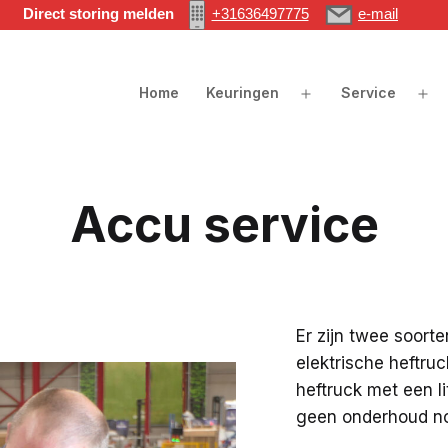
Direct storing melden
+31636497775
e-mail
Home
Keuringen
Service
Open
Op
menu
me
Accu service
Er zijn twee soorte
elektrische heftru
heftruck met een l
geen onderhoud no