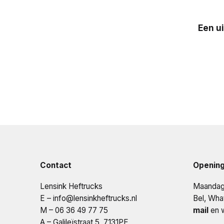
Een u
Contact
Opening
Lensink Heftrucks
Maandag 
E –
info@lensinkheftrucks.nl
Bel, Wha
M – 06 36 49 77 75
mail
en w
A – Galileïstraat 5, 7131PE,