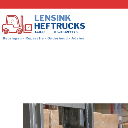
Ga
naar
de
inhoud
Lensink
Heftrucks